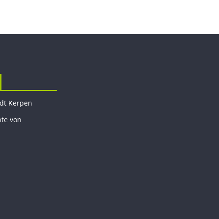
adt Kerpen
hte von