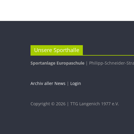
Unsere Sporthalle
Sportanlage Europaschule
| Philipp-Schneider-Str
Archiv aller News
|
Login
Copyright © 2026 | TTG Langenich 1977 e.V.