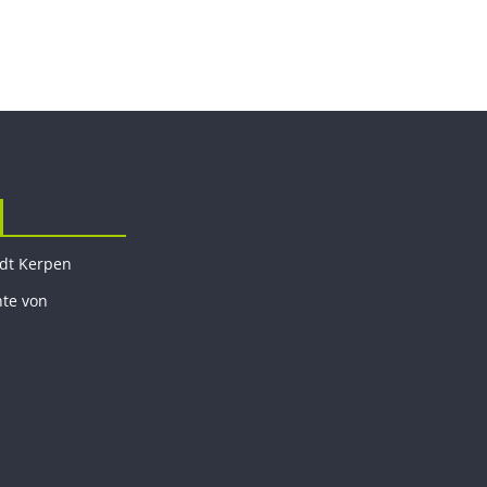
adt Kerpen
hte von