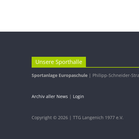
Unsere Sporthalle
Sportanlage Europaschule
| Philipp-Schneider-Str
Archiv aller News
|
Login
Copyright © 2026 | TTG Langenich 1977 e.V.