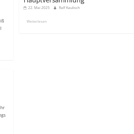
22. Mai 2025
Ralf Kaulisch
iß
Weiterlesen
l
ahr
egs