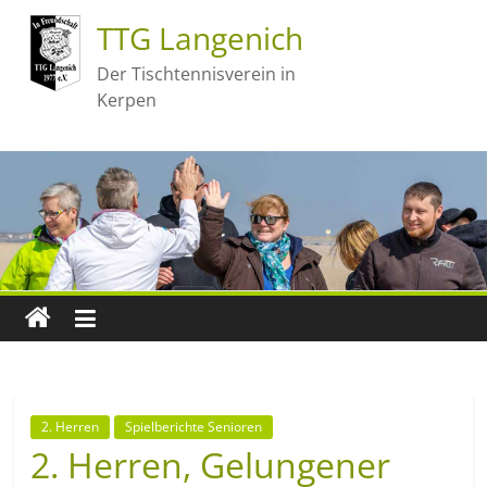
TTG Langenich
Der Tischtennisverein in
Kerpen
2. Herren
Spielberichte Senioren
2. Herren, Gelungener