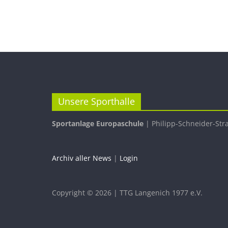
Unsere Sporthalle
Sportanlage Europaschule
| Philipp-Schneider-Str
Archiv aller News
|
Login
Copyright © 2026 | TTG Langenich 1977 e.V.