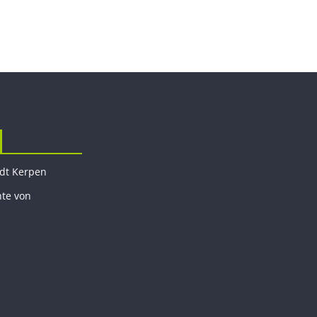
adt Kerpen
hte von