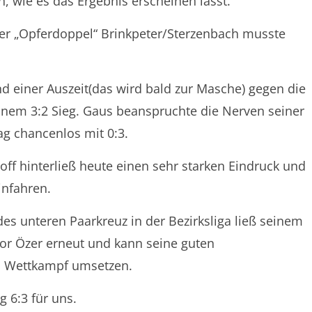
h, wie es das Ergebnis erscheinen lässt.
er „Opferdoppel“ Brinkpeter/Sterzenbach musste
d einer Auszeit(das wird bald zur Masche) gegen die
einem 3:2 Sieg. Gaus beanspruchte die Nerven seiner
ag chancenlos mit 0:3.
hoff hinterließ heute einen sehr starken Eindruck und
infahren.
des unteren Paarkreuz in der Bezirksliga ließ seinem
lor Özer erneut und kann seine guten
 im Wettkampf umsetzen.
 6:3 für uns.