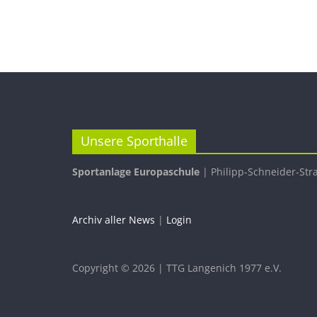
Unsere Sporthalle
Sportanlage Europaschule
| Philipp-Schneider-Str
Archiv aller News
|
Login
Copyright © 2026 | TTG Langenich 1977 e.V.