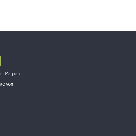
adt Kerpen
hte von