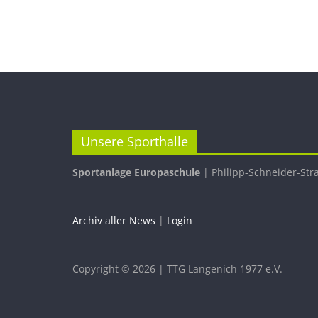
Unsere Sporthalle
Sportanlage Europaschule
| Philipp-Schneider-Str
Archiv aller News
|
Login
Copyright © 2026 | TTG Langenich 1977 e.V.