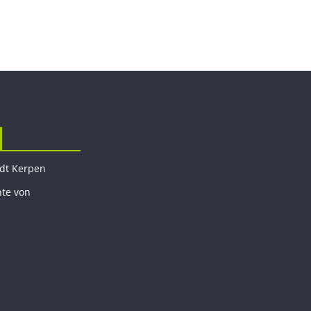
adt Kerpen
hte von