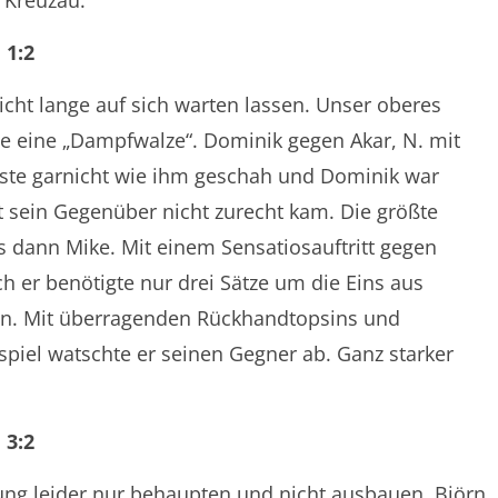
 Kreuzau.
 1:2
icht lange auf sich warten lassen. Unser oberes
ie eine „Dampfwalze“. Dominik gegen Akar, N. mit
sste garnicht wie ihm geschah und Dominik war
t sein Gegenüber nicht zurecht kam. Die größte
dann Mike. Mit einem Sensatiosauftritt gegen
uch er benötigte nur drei Sätze um die Eins aus
ken. Mit überragenden Rückhandtopsins und
piel watschte er seinen Gegner ab. Ganz starker
 3:2
rung leider nur behaupten und nicht ausbauen. Björn