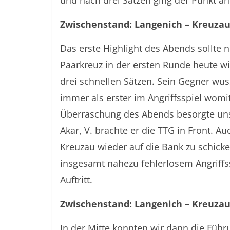
und nach drei Sätzen ging der Punkt an
Zwischenstand: Langenich – Kreuzau
Das erste Highlight des Abends sollte n
Paarkreuz in der ersten Runde heute w
drei schnellen Sätzen. Sein Gegner wu
immer als erster im Angriffsspiel womi
Überraschung des Abends besorgte uns 
Akar, V. brachte er die TTG in Front. A
Kreuzau wieder auf die Bank zu schic
insgesamt nahezu fehlerlosem Angriffss
Auftritt.
Zwischenstand: Langenich – Kreuzau
In der Mitte konnten wir dann die Füh