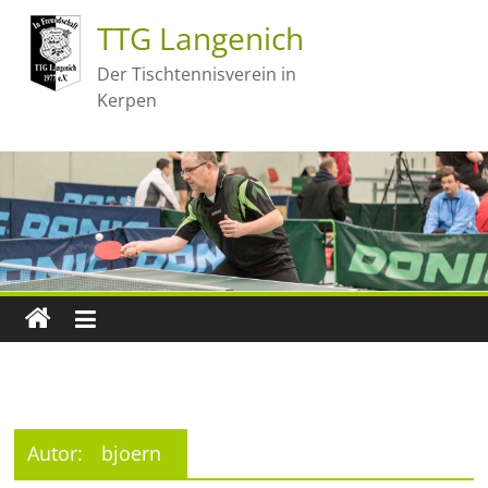
TTG Langenich
Der Tischtennisverein in
Kerpen
Autor:
bjoern