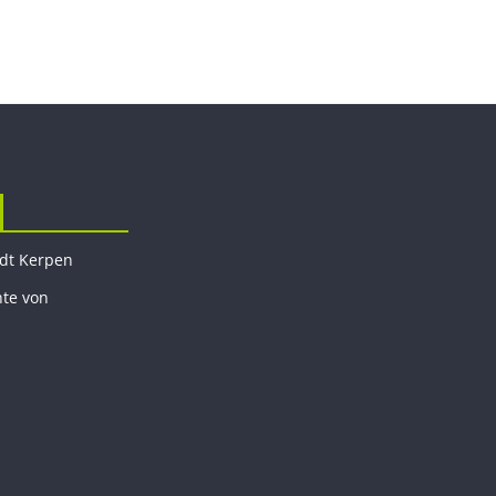
adt Kerpen
hte von