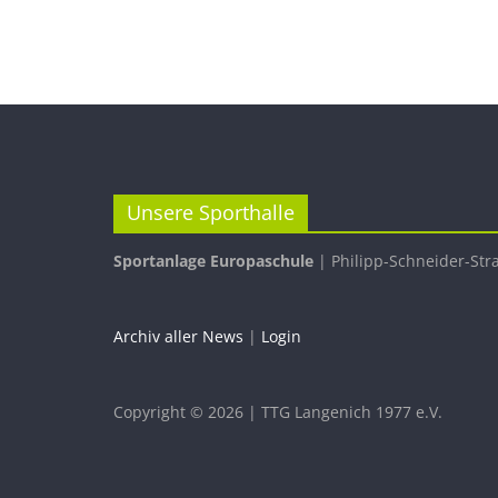
Unsere Sporthalle
Sportanlage Europaschule
| Philipp-Schneider-Str
Archiv aller News
|
Login
Copyright © 2026 | TTG Langenich 1977 e.V.