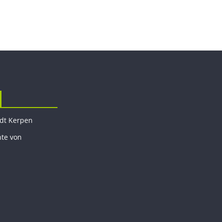
adt Kerpen
hte von