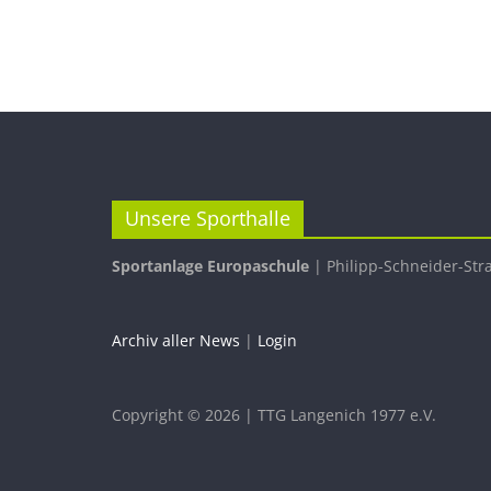
Unsere Sporthalle
Sportanlage Europaschule
| Philipp-Schneider-Str
Archiv aller News
|
Login
Copyright © 2026 | TTG Langenich 1977 e.V.