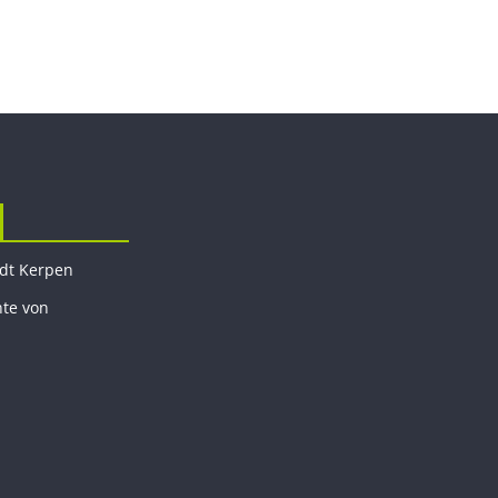
adt Kerpen
hte von