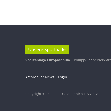
Unsere Sporthalle
Sportanlage Europaschule
| Philipp-Schneider-Str
Archiv aller News
|
Login
Copyright © 2026 | TTG Langenich 1977 e.V.