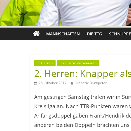
MANNSCHAFTEN
DIE TTG
SCHNUPPE
2. Herren
Spielberichte Senioren
2. Herren: Knapper al
28. Oktober 2012
Hendrik Brinkpeter
Am gestrigen Samstag trafen wir in Sür
Kreisliga an. Nach TTR-Punkten waren wi
Anfangsdoppel gaben Frank/Hendrik den 
anderen beiden Doppeln brachten uns 2