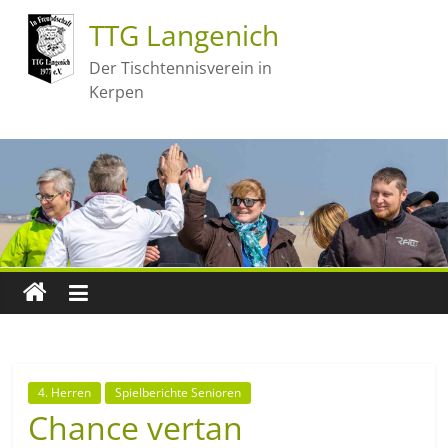
TTG Langenich
Der Tischtennisverein in
Kerpen
4. Herren
Spielberichte Senioren
Chance vertan