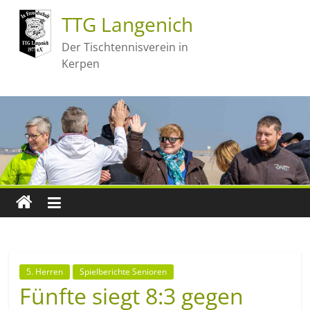
TTG Langenich
Der Tischtennisverein in
Kerpen
5. Herren
Spielberichte Senioren
Fünfte siegt 8:3 gegen