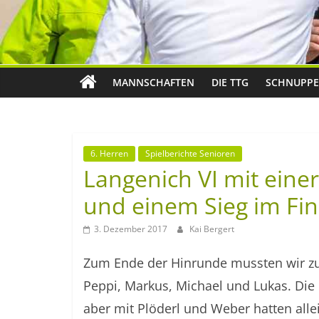
MANNSCHAFTEN
DIE TTG
SCHNUPPE
6. Herren
Spielberichte Senioren
Langenich VI mit eine
und einem Sieg im Fin
3. Dezember 2017
Kai Bergert
Zum Ende der Hinrunde mussten wir z
Peppi, Markus, Michael und Lukas. Die 
aber mit Plöderl und Weber hatten alle