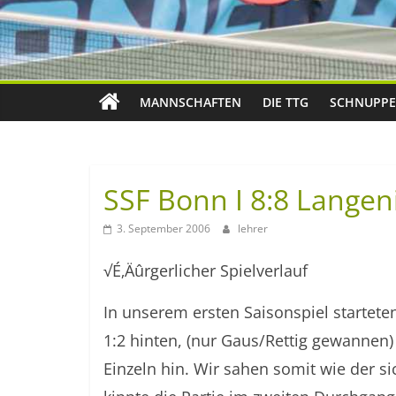
MANNSCHAFTEN
DIE TTG
SCHNUPPE
SSF Bonn I 8:8 Langeni
3. September 2006
lehrer
√É‚Äûrgerlicher Spielverlauf
In unserem ersten Saisonspiel startete
1:2 hinten, (nur Gaus/Rettig gewannen)
Einzeln hin. Wir sahen somit wie der si