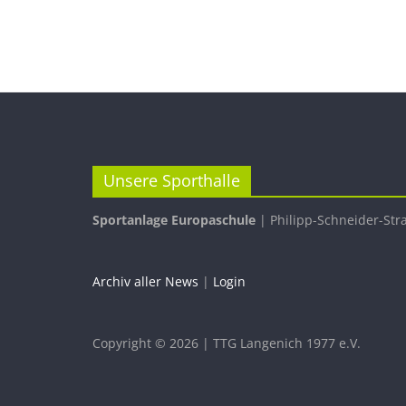
Unsere Sporthalle
Sportanlage Europaschule
| Philipp-Schneider-Str
Archiv aller News
|
Login
Copyright © 2026 | TTG Langenich 1977 e.V.