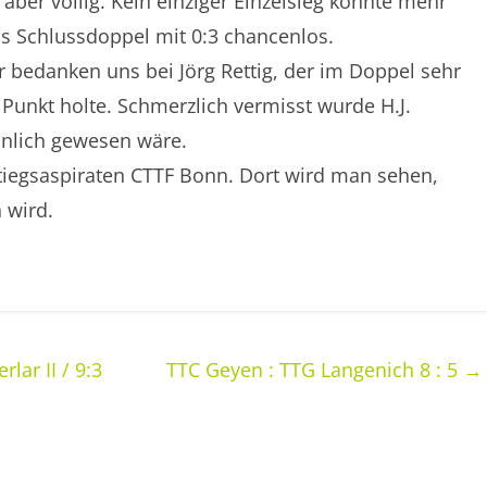
aber völlig. Kein einziger Einzelsieg konnte mehr
as Schlussdoppel mit 0:3 chancenlos.
 bedanken uns bei Jörg Rettig, der im Doppel sehr
 Punkt holte. Schmerzlich vermisst wurde H.J.
inlich gewesen wäre.
tiegsaspiraten CTTF Bonn. Dort wird man sehen,
 wird.
lar II / 9:3
TTC Geyen : TTG Langenich 8 : 5
→