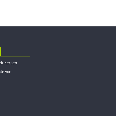
adt Kerpen
hte von