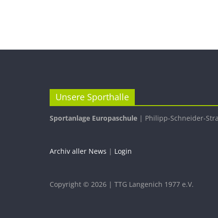
Unsere Sporthalle
Sportanlage Europaschule
| Philipp-Schneider-Str
Archiv aller News
|
Login
Copyright © 2026 | TTG Langenich 1977 e.V.