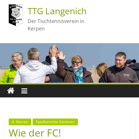
TTG Langenich
Der Tischtennisverein in
Kerpen
4. Herren
Spielberichte Senioren
Wie der FC!